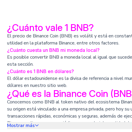
¿Cuánto vale 1 BNB?
El precio de Binance Coin (BNB) es volátil y está en consta
utilidad en la plataforma Binance, entre otros factores.
¿Cuánto cuesta un BNB mi moneda local?
Es posible convertir BNB a moneda local al igual que sucede
esta sección.
¿Cuánto es 1 BNB en dólares?
El dólar estadounidense es la divisa de referencia a nivel mu
dólares en nuestro sitio web.
¿Qué es la Binance Coin (BNB
Conocemos como BNB al token nativo del ecosistema Binance
su origen está vinculado a una empresa privada, pero hoy su
transacciones rápidas, económicas y seguras, además de ejecu
Binance realiza quemas periódicas para reducir la cantidad 
Mostrar más
del ecosistema Binance, o incluso como medio de pago en co