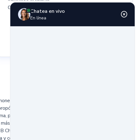
0,00
Chatea en vivo
En línea
omoneda creada por Binance, el exchange de criptomonedas
opósito original fue ofrecer descuentos en las comisiones
rma, pero con el tiempo se transformó en una pieza clave
más amplio, que incluye desde pagos hasta contratos
BNB Chain, esta moneda permite desarrollar aplicaciones
a y con bajo costo. Más allá de su uso dentro del universo