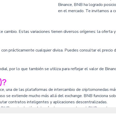
Binance, BNB ha logrado posici
en el mercado. Te invitamos a c
nte cambio. Estas variaciones tienen diversos orígenes: la ofert
 con prácticamente cualquier divisa. Puedes consultar el precio
ndial, por lo que también se utiliza para reflejar el valor de Bi
)?
, una de las plataformas de intercambio de criptomonedas más u
 uso se extiende mucho más allá del exchange. BNB funciona sobre
tar contratos inteligentes y aplicaciones descentralizadas.
de BNB en circulación. Además de su uso en la red, BNB puede em
mercios que la aceptan.