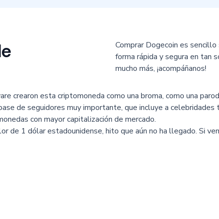
Comprar Dogecoin es sencillo 
le
forma rápida y segura en tan 
mucho más, ¡acompáñanos!
ware crearon esta criptomoneda como una broma, como una parodia
base de seguidores muy importante, que incluye a celebridades
monedas con mayor capitalización de mercado.
or de 1 dólar estadounidense, hito que aún no ha llegado. Si v
a buena opción para diversificar nuestro portafolio.
y recibir propinas en internet, principalmente en foros como Re
 además, han alentado su uso como moneda para aportar a causa
son rápidas y muy poco costosas.
En nuestra plataforma podrás conocer la cotización de Dogecoin 
 invertir en la “criptomoneda del pueblo” según Elon Musk de form