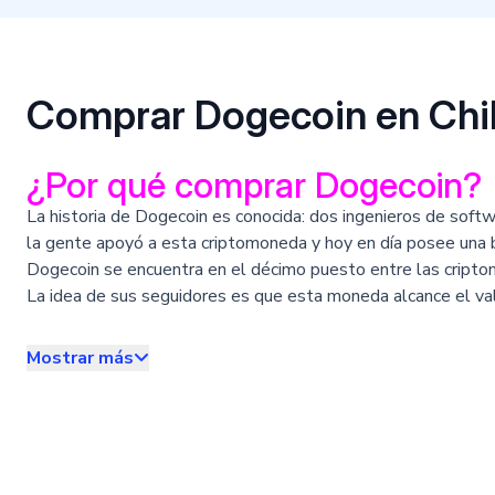
Comprar Dogecoin en Chi
¿Por qué comprar Dogecoin?
La historia de Dogecoin es conocida: dos ingenieros de soft
la gente apoyó a esta criptomoneda y hoy en día posee una 
Dogecoin se encuentra en el décimo puesto entre las cripto
La idea de sus seguidores es que esta moneda alcance el val
las criptomonedas más importantes, lo que la convierte en un
Dogecoin es utilizada principalmente como medio para enviar 
Mostrar más
crecimiento de Dogecoin. Los usuarios de esta plataforma,
es una bifurcación de Litecoin, por lo que las transacciones 
¿Cómo comprar Dogecoin?
La respuesta es fácil: creando tu cuenta en Satoshi Tango. 
Te dejamos los simples pasos a seguir para crear tu cuenta e