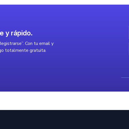
 crea tu contraseña para obtenerla de forma totalmente gratuita.
ma que te sea más cómoda. Recuerda que este es el paso previo 
e y rápido.
ogecoin o cualquiera de las criptomonedas que ofrecemos en nu
egistrarse”. Con tu email y
go totalmente gratuita.
in hoy?
iptomonedas, por lo que no existe una respuesta única ante esta 
 este token.
ogecoin hoy es su precio. Es una criptomoneda con un valor muy 
 Debemos recordar que uno de los mayores simpatizantes de esta
 puede recuerda su apoyo a esta criptomoneda, lo que suele ir
ersonas se interesan en ellas, por lo que es normal preguntarse 
r, también es la más segura y ágil, para que puedas invertir cuá
s frecuentes