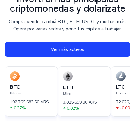
criptomonedas y dolarizate
Comprá, vendé, cambiá BTC, ETH, USDT y muchas más.
Operá por varias redes y poné tus criptos a trabajar.
Ver más activos
BTC
LTC
ETH
Bitcoin
Litecoin
Ether
102.765.683,50 ARS
72.026,7
3.025.699,80 ARS
0.37
%
-0.60
%
0.02
%