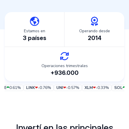
Estamos en
Operando desde
3 países
2014
Operaciones trimestrales
+936.000
.61
%
LINK
-0.76
%
UNI
-0.57
%
XLM
-0.33
%
SOL
0.87
%
Invertí en las principales