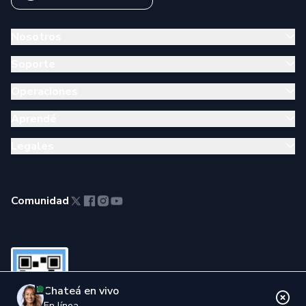
BTC vs BCH: ¿cuál me
conviene?
Nosotros
Comprar BCH en Argentina es sencillo de la mano de
Satoshi Tango. Lo podés hacer siguiendo nuestro paso a
Soporte
paso y de forma intuitiva en nuestra plataforma. Si todavía
Operaciones
no tenés un usuario de Satoshi Tango, ¡estás a tiempo!
¿Dónde se puede comprar
Aprendé
Bitcoin Cash en Argentina?
Legales
Para obtener BCH en Argentina, es fundamental tener un
usuario con un broker de criptomonedas como Satoshi
Tango. Podés crear tu cuenta en Satoshi Tango en minutos
Comunidad
e invertir en esta criptomoneda y muchísimas más de forma
rápida, fácil y segura.
Con Satoshi Tango, en solo tres pasos vas a poder crear tu
usuario y cuenta y empezar a operar. No olvides hacer tu
propia investigación antes de adquirir cualquier cripto activo.
¿Qué estás esperando? ¡Sumate a Satoshi Tango y
Chateá en vivo
empezá ahora!
En línea