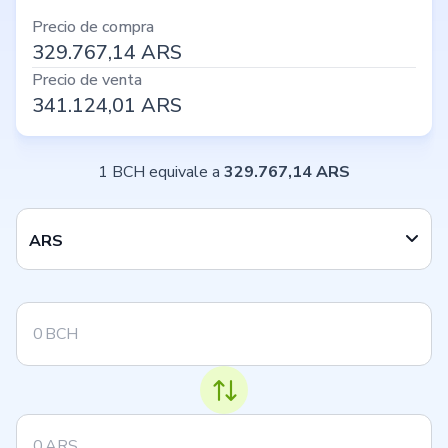
Precio de compra
329.767,14
ARS
Precio de venta
341.124,01
ARS
1 BCH equivale a
329.767,14 ARS
ARS
BCH
ARS